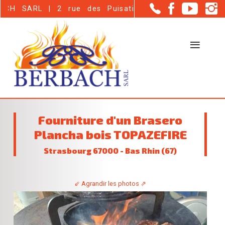
Panneau de gestion des cookies
| 2 rue des Puisatiers - Haguenau (67500)
Fourniture d'un Brasero
Plancha bois TOPAZEFIRE
Strasbourg 67000 - Bas Rhin (67)
⇙ Agrandir les photos ⇗