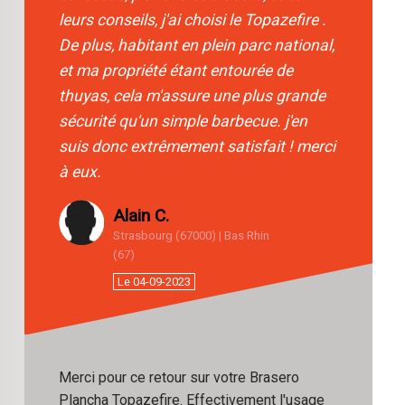
leurs conseils, j'ai choisi le Topazefire .
De plus, habitant en plein parc national,
et ma propriété étant entourée de
thuyas, cela m'assure une plus grande
sécurité qu'un simple barbecue. j'en
suis donc extrêmement satisfait ! merci
à eux.
Alain C.
Strasbourg (67000) | Bas Rhin
(67)
Le 04-09-2023
Merci pour ce retour sur votre Brasero
Plancha Topazefire. Effectivement l'usage