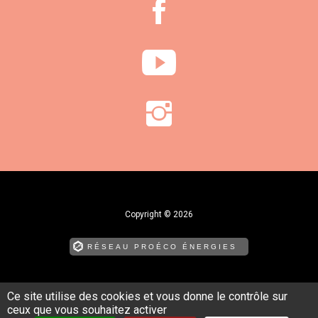
Copyright © 2026
RÉSEAU PROÉCO ÉNERGIES
édite et publie nos chantiers en ligne !
Ce site utilise des cookies et vous donne le contrôle sur
MENTIONS LÉGALES
ceux que vous souhaitez activer
CGV