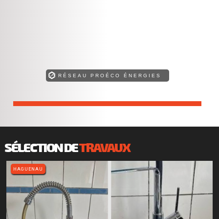
RÉSEAU PROÉCO ÉNERGIES
Retrouvez toutes nos compétences !
SÉLECTION DE
TRAVAUX
HAGUENAU