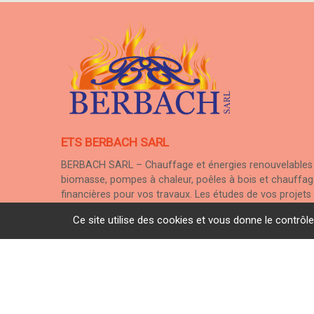
ETS BERBACH SARL
BERBACH SARL – Chauffage et énergies renouvelables à 
biomasse, pompes à chaleur, poêles à bois et chauffage
financières pour vos travaux. Les études de vos projets
service sans sous traitance et nous assurons la mainten
Ce site utilise des cookies et vous donne le contrôl