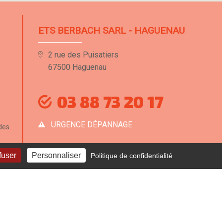
ETS BERBACH SARL - HAGUENAU
2 rue des Puisatiers
67500 Haguenau
03 88 73 20 17
URGENCE DÉPANNAGE
des
fuser
Personnaliser
Politique de confidentialité