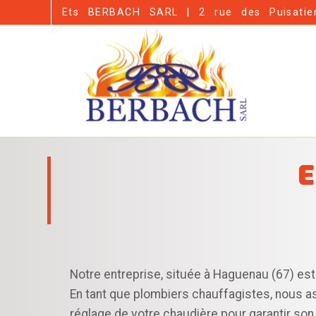
Panneau de gestion des cookies
Ets BERBACH SARL | 2 rue des Puisatie
E
Notre entreprise, située à Haguenau (67) est 
En tant que plombiers chauffagistes, nous a
réglage de votre chaudière pour garantir so