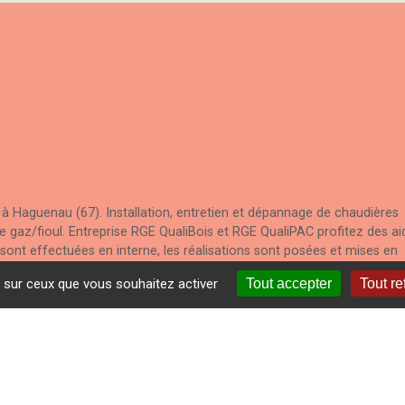
Haguenau (67). Installation, entretien et dépannage de chaudières
 gaz/fioul. Entreprise RGE QualiBois et RGE QualiPAC profitez des ai
 sont effectuées en interne, les réalisations sont posées et mises en
ance, le suivi et la SAV par nos propres moyens.
e sur ceux que vous souhaitez activer
Tout accepter
Tout re